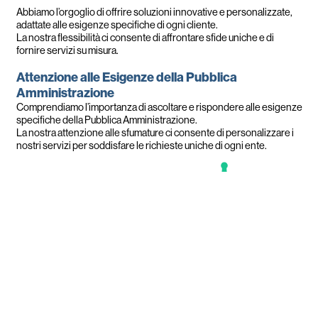
Abbiamo l’orgoglio di offrire soluzioni innovative e personalizzate,
adattate alle esigenze specifiche di ogni cliente.
La nostra flessibilità ci consente di affrontare sfide uniche e di
fornire servizi su misura.
Attenzione alle Esigenze della Pubblica
Amministrazione
Comprendiamo l’importanza di ascoltare e rispondere alle esigenze
specifiche della Pubblica Amministrazione.
La nostra attenzione alle sfumature ci consente di personalizzare i
nostri servizi per soddisfare le richieste uniche di ogni ente.
Studioente S.r.l. si impegna a rimanere un partner affidabile e
innovativo per la Pubblica Amministrazione, contribuendo
costantemente a migliorare l’efficienza e la qualità dei servizi
pubblici. Siamo pronti a guidare la trasformazione e ad affrontare le
sfide future con dedizione e professionalità.