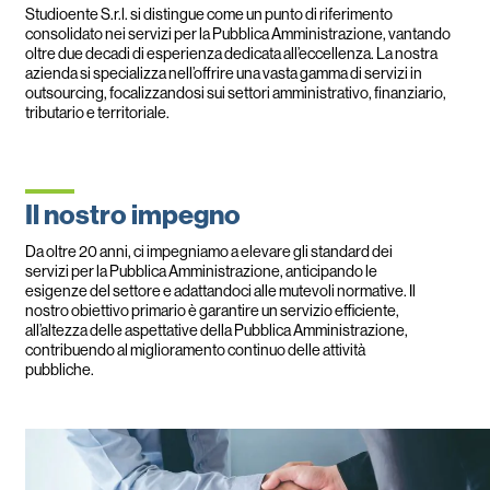
Studioente S.r.l. si distingue come un punto di riferimento
consolidato nei servizi per la Pubblica Amministrazione, vantando
oltre due decadi di esperienza dedicata all’eccellenza. La nostra
azienda si specializza nell’offrire una vasta gamma di servizi in
outsourcing, focalizzandosi sui settori amministrativo, finanziario,
tributario e territoriale.
Il nostro impegno
Da oltre 20 anni, ci impegniamo a elevare gli standard dei
servizi per la Pubblica Amministrazione, anticipando le
esigenze del settore e adattandoci alle mutevoli normative. Il
nostro obiettivo primario è garantire un servizio efficiente,
all’altezza delle aspettative della Pubblica Amministrazione,
contribuendo al miglioramento continuo delle attività
pubbliche.