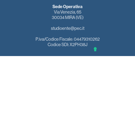
Sede Operativa
Via Venezia, 65
30034 MIRA (VE)
studioente@pec.it
P.iva/Codice Fiscale: 04479310262
Codice SDI: X2PH38J
Footer
Home
Chi siamo
navigation
Area clienti
Contattaci
Privacy Policy
Cookie Policy